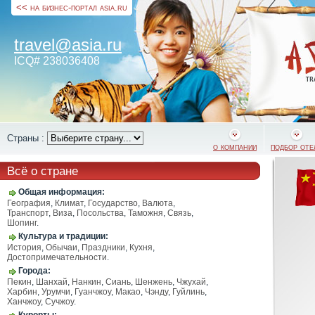
<< на бизнес-портал asia.ru
travel@asia.ru
ICQ# 238036408
Страны :
о компании
подбор оте
Всё о стране
Общая информация:
География
,
Климат
,
Государство
,
Валюта
,
Транспорт
,
Виза
,
Посольства
,
Таможня
,
Связь
,
Шопинг
.
Культура и традиции:
История
,
Обычаи
,
Праздники
,
Кухня
,
Достопримечательности
.
Города:
Пекин
,
Шанхай
,
Нанкин
,
Сиань
,
Шенжень
,
Чжухай
,
Харбин
,
Урумчи
,
Гуанчжоу
,
Макао
,
Чэнду
,
Гуйлинь
,
Ханчжоу
,
Сучжоу
.