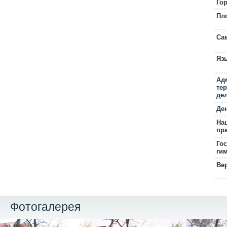
Го
Пл
Са
Яз
Ад
те
де
Де
На
пр
Го
ги
Ве
Фотогалерея