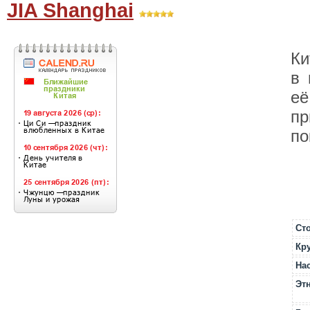
JIA Shanghai
Ки
в 
её
пр
по
Ст
Кр
На
Эт