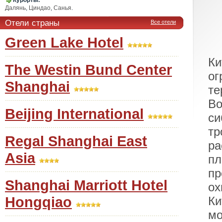
Курорты:
Далянь
,
Циндао
,
Санья
.
Отели страны
Все отели
Green Lake Hotel
К
The Westin Bund Center
ог
Shanghai
те
Во
Beijing International
с
тр
Regal Shanghai East
р
Asia
пл
пр
Shanghai Marriott Hotel
ох
Hongqiao
Ки
мо