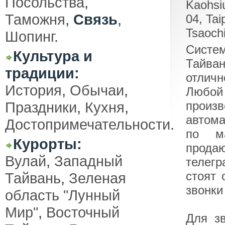
Посольства
,
Kaohsi
Таможня
,
Связь
,
04, Tai
Tsaoch
Шопинг
.
Систем
Культура и
Тайва
традиции:
отлич
История
,
Обычаи
,
Любо
Праздники
,
Кухня
,
произ
автома
Достопримечательности
.
по ма
Курорты:
прода
Вулай
,
Западный
телегр
стоят 
Тайвань
,
Зеленая
звонки
область "Лунный
Мир"
,
Восточный
Для з