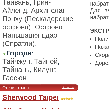
Тайвань
,
Грин-
набра
Айленд
,
Архипелаг
Для з
набра
Пэнху (Пескадорские
острова)
,
Острова
ЭКСТ
Наньшацюньдао
Поли
(Спратли)
.
Пожа
Города:
Скор
Тайчжун
,
Тайпей
,
Доро
Тайнань
,
Килунг
,
Гаосюн
.
Отели страны
Все отели
Sherwood Taipei