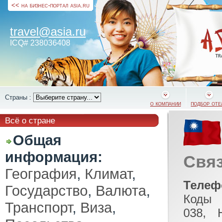
<< на бизнес-портал asia.ru
travel@asia.ru
ICQ# 238036408
Страны :
о компании
подбор оте
Всё о стране
Общая
информация:
Свя
География
,
Климат
,
Телеф
Государство
,
Валюта
,
Коды 
Транспорт
,
Виза
,
038, 